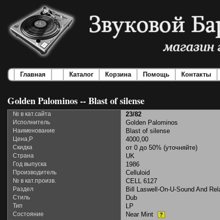
Главная
Каталог
Корзина
Помощь
Контакты
Golden Palominos -- Blast of silense
№ в кат.сайта
23/82
Исполнитель
Golden Palominos
Наименование
Blast of silense
Цена,Р
4000,00
Скидка
от 0 до 50% (уточняйте)
Страна
UK
Год выпуска
1986
Производитель
Celluloid
№ в кат.произв.
CELL 6127
Раздел
Bill Laswell-On-U-Sound And Rel
Стиль
Dub
Тип
LP
Состояние
Near Mint
?