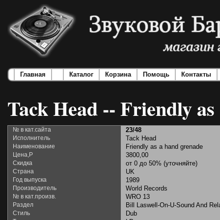
Главная
Каталог
Корзина
Помощь
Контакты
Tack Head -- Friendly as
№ в кат.сайта
23/48
Исполнитель
Tack Head
Наименование
Friendly as a hand grenade
Цена,Р
3800,00
Скидка
от 0 до 50% (уточняйте)
Страна
UK
Год выпуска
1989
Производитель
World Records
№ в кат.произв.
WRO 13
Раздел
Bill Laswell-On-U-Sound And Rel
Стиль
Dub