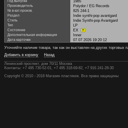
Год выпуска
1985
Производитель
Polydor / EG Records
№ в кат.произв.
825 244-1
Раздел
Indie synthi-pop avantgard
Стиль
Indie Synthi-pop Avantgard
Тип
LP
Состояние
EX
?
Дополнительная информация
Inner
Дата карточки
07.07.2026 19:20:12
Уточняйте наличие товара, так как он выставлен на других торговых
Добавить в корзину
Назад
Ленинский проспект, дом 70/11 Москва
Контакты:
+7 495 730-52-01, +7 495 318-69-82, +7 916 241-28-30
Copyright © 2010 - 2018 Магазин пластинок. Все права защищены