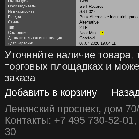
Год выпуска
1989
Производитель
SST Records
№ в кат.произв.
SST 027
Раздел
Punk Alternative industrial grung
Стиль
Alternative
Тип
2 LP
Состояние
Near Mint
?
Дополнительная информация
Gatefold
Дата карточки
07.07.2026 19:04:11
Уточняйте наличие товара, 
торговых площадках и може
заказа
Добавить в корзину
Наза
Ленинский проспект, дом 70
Контакты:
+7 495 730-52-01,
30