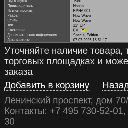
Год выпуска
1980
Производитель
Hansa
№ в кат.произв.
EPHA 001
Раздел
New Wave
Стиль
New Wave
Тип
12" EP
Состояние
EX
?
Дополнительная информация
Special Edition
Дата карточки
07.07.2026 18:51:17
Уточняйте наличие товара, 
торговых площадках и може
заказа
Добавить в корзину
Наза
Ленинский проспект, дом 70
Контакты:
+7 495 730-52-01,
30