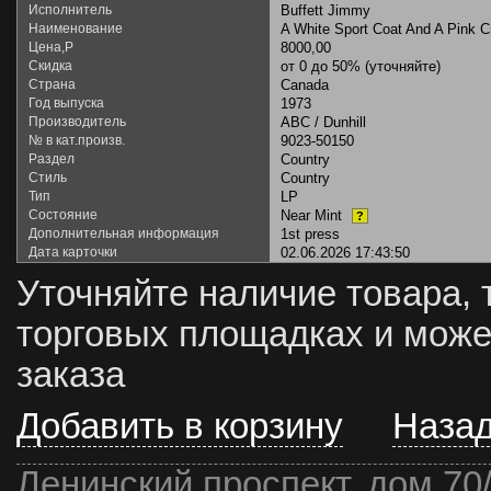
Исполнитель
Buffett Jimmy
Наименование
A White Sport Coat And A Pink 
Цена,Р
8000,00
Скидка
от 0 до 50% (уточняйте)
Страна
Canada
Год выпуска
1973
Производитель
ABC / Dunhill
№ в кат.произв.
9023-50150
Раздел
Country
Стиль
Country
Тип
LP
Состояние
Near Mint
?
Дополнительная информация
1st press
Дата карточки
02.06.2026 17:43:50
Уточняйте наличие товара, 
торговых площадках и може
заказа
Добавить в корзину
Наза
Ленинский проспект, дом 70