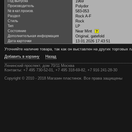
Год выпуска
1969
Производитель
Polydor
№ в кат.произв.
583-053
Раздел
Rock A-F
Стиль
Rock
Тип
LP
Состояние
Near Mint
?
Дополнительная информация
Original, gatefold
Дата карточки
13.01.2026 17:43:51
Уточняйте наличие товара, так как он выставлен на других торговых
Добавить в корзину
Назад
Ленинский проспект, дом 70/11 Москва
Контакты:
+7 495 730-52-01, +7 495 318-69-82, +7 916 241-28-30
Copyright © 2010 - 2018 Магазин пластинок. Все права защищены