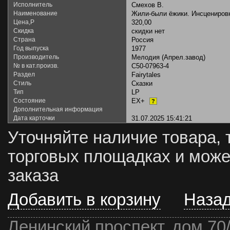
Исполнитель
Смехов В.
Наименование
Жили-были ёжики. Инсценировк
Цена,Р
320,00
Скидка
скидки нет
Страна
Россия
Год выпуска
1977
Производитель
Мелодия (Апрел.завод)
№ в кат.произв.
С50-07963-4
Раздел
Fairytales
Стиль
Сказки
Тип
LP
Состояние
EX+
?
Дополнительная информация
Дата карточки
31.07.2025 15:41:21
Уточняйте наличие товара, 
торговых площадках и може
заказа
Добавить в корзину
Наза
Ленинский проспект, дом 70