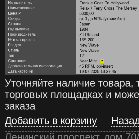
Исполнитель
Frankie Goes To Hollywood
Наименование
Relax / Ferry Cross The Mersey
Цена,Р
5000,00
Скидка
от 0 до 50% (уточняйте)
Страна
Japan
Год выпуска
1984
Производитель
ZTT/Island
№ в кат.произв.
13S-200
Раздел
New Wave
Стиль
New Wave
Тип
12"
Состояние
Near Mint
?
Дополнительная информация
45 RPM, obi-insert
Дата карточки
19.07.2025 18:27:45
Уточняйте наличие товара, 
торговых площадках и може
заказа
Добавить в корзину
Наза
Ленинский проспект, дом 70