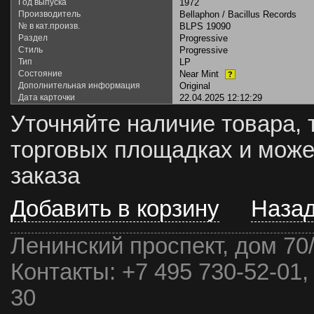
Год выпуска
1972
Производитель
Bellaphon / Bacillus Records
№ в кат.произв.
BLPS 19090
Раздел
Progressive
Стиль
Progressive
Тип
LP
Состояние
Near Mint
?
Дополнительная информация
Original
Дата карточки
22.04.2025 12:12:29
Уточняйте наличие товара, 
торговых площадках и може
заказа
Добавить в корзину
Наза
Ленинский проспект, дом 70
Контакты:
+7 495 730-52-01,
30