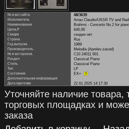
№ в кат.сайта
48/3639
Исполнитель
Arrau Claudio/USSR TV and Rad
Наименование
Brahms - Concerto No.2 for pian
Цена,Р
640,00
Скидка
скидки нет
Страна
Rus
Год выпуска
1989
Производитель
Melodia (Aprelev.zavod)
№ в кат.произв.
C10 24011 001
Раздел
Classical Piano
Стиль
Classical Piano
Тип
LP
Состояние
EX+
?
Дополнительная информация
Дата карточки
22.01.2025 14:17:30
Уточняйте наличие товара, 
торговых площадках и може
заказа