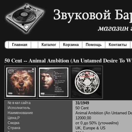
Главная
Каталог
Корзина
Помощь
Контакты
50 Cent -- Animal Ambition (An Untamed Desire To W
№ в кат.сайта
31/1949
Исполнитель
50 Cent
Наименование
Animal Ambition (An Untamed De
Цена,Р
12000,00
Скидка
от 0 до 50% (уточняйте)
Страна
UK, Europe & US