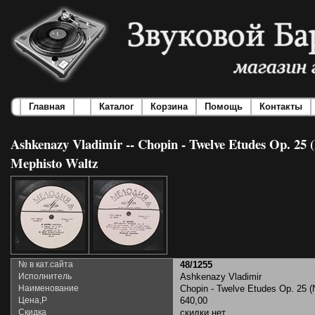
Главная
Каталог
Корзина
Помощь
Контакты
Ashkenazy Vladimir -- Chopin - Twelve Etudes Op. 25 (No
Mephisto Waltz
№ в кат.сайта
48/1255
Исполнитель
Ashkenazy Vladimir
Наименование
Chopin - Twelve Etudes Op. 25 (N
Цена,Р
640,00
Скидка
скидки нет