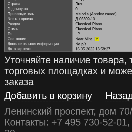
Страна
Rus
Год выпуска
0
Производитель
Melodia (Aprelev.zavod)
№ в кат.произв.
Д 06309-10
Раздел
Classical Piano
Стиль
Classical Piano
Тип
LP
Состояние
Near Mint
?
Дополнительная информация
No p/s
Дата карточки
16.05.2022 13:58:27
Уточняйте наличие товара, 
торговых площадках и може
заказа
Добавить в корзину
Наза
Ленинский проспект, дом 70
Контакты:
+7 495 730-52-01,