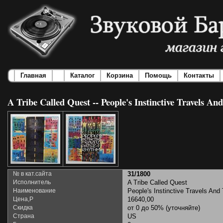
Главная
Каталог
Корзина
Помощь
Контакты
A Tribe Called Quest -- People's Instinctive Travels 
№ в кат.сайта
31/1800
Исполнитель
A Tribe Called Quest
Наименование
People's Instinctive Travels An
Цена,Р
16640,00
Скидка
от 0 до 50% (уточняйте)
Страна
US