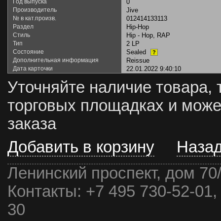
Год выпуска
0
Производитель
Jive
№ в кат.произв.
012414133113
Раздел
Hip-Hop
Стиль
Hip - Hop, RAP
Тип
2 LP
Состояние
Sealed
?
Дополнительная информация
Reissue
Дата карточки
22.01.2022 9:40:10
Уточняйте наличие товара, 
торговых площадках и може
заказа
Добавить в корзину
Наза
Ленинский проспект, дом 70
Контакты:
+7 495 730-52-01,
30