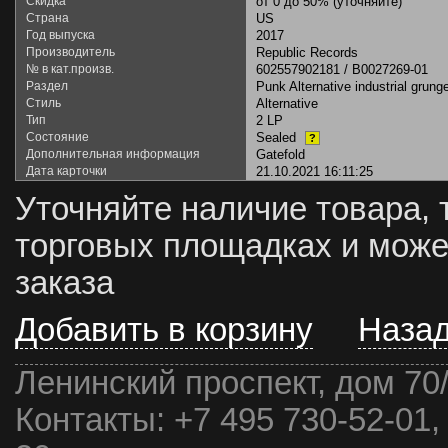
Скидка
от 0 до 50% (уточняйте)
Страна
US
Год выпуска
2017
Производитель
Republic Records
№ в кат.произв.
602557902181 / B0027269-01
Раздел
Punk Alternative industrial grung
Стиль
Alternative
Тип
2 LP
Состояние
Sealed
?
Дополнительная информация
Gatefold
Дата карточки
21.10.2021 16:11:25
Уточняйте наличие товара, 
торговых площадках и може
заказа
Добавить в корзину
Наза
Ленинский проспект, дом 70
Контакты:
+7 495 730-52-01,