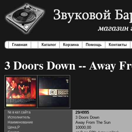
Главная
Каталог
Корзина
Помощь
Контакты
3 Doors Down -- Away F
№ в кат.сайта
29/4995
Исполнитель
3 Doors Down
Наименование
Away From The Sun
Цена,Р
10000,00