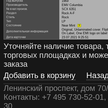
Год выпуска
1969
Производитель
EMI/ Columbia
№ в кат.произв.
SCX 6351
Раздел
Rock A-F
Стиль
Rock
Тип
LP
Состояние
Near Mint
?
Original, Unlaminated cover. Flip
Дополнительная информация
On Label, One EMI logo on label
Дата карточки
23.07.2021 9:25:51
Уточняйте наличие товара, 
торговых площадках и може
заказа
Добавить в корзину
Наза
Ленинский проспект, дом 70
Контакты:
+7 495 730-52-01,
30