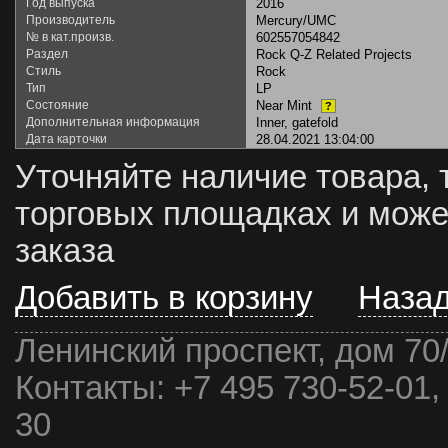
Год выпуска
2016
Производитель
Mercury/UMC
№ в кат.произв.
602557054842
Раздел
Rock Q-Z Related Projects
Стиль
Rock
Тип
LP
Состояние
Near Mint
?
Дополнительная информация
Inner, gatefold
Дата карточки
28.04.2021 13:04:00
Уточняйте наличие товара, 
торговых площадках и може
заказа
Добавить в корзину
Наза
Ленинский проспект, дом 70
Контакты:
+7 495 730-52-01,
30