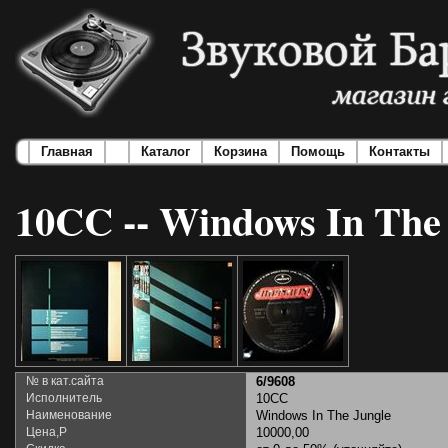
Главная
Каталог
Корзина
Помощь
Контакты
10CC -- Windows In The
№ в кат.сайта
6/9608
Исполнитель
10CC
Наименование
Windows In The Jungle
Цена,Р
10000,00