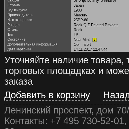
Скидка
от 0 до 50% (уточняйте)
Страна
Japan
Год выпуска
1983
Производитель
Mercury
№ в кат.произв.
25PP-80
Раздел
Rock Q-Z Related Projects
Стиль
Rock
Тип
LP
Состояние
Near Mint
?
Дополнительная информация
Obi, insert
Дата карточки
14.11.2017 12:47:44
Уточняйте наличие товара, 
торговых площадках и може
заказа
Добавить в корзину
Наза
Ленинский проспект, дом 70
Контакты:
+7 495 730-52-01,