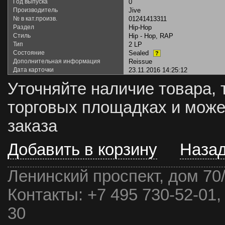
Год выпуска
0
Производитель
Jive
№ в кат.произв.
01241413311
Раздел
Hip-Hop
Стиль
Hip - Hop, RAP
Тип
2 LP
Состояние
Sealed
?
Дополнительная информация
Reissue
Дата карточки
23.11.2016 14:25:12
Уточняйте наличие товара, 
торговых площадках и може
заказа
Добавить в корзину
Наза
Ленинский проспект, дом 70
Контакты:
+7 495 730-52-01,
30