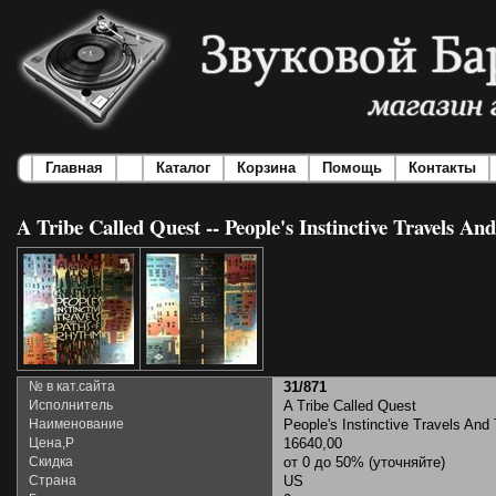
Главная
Каталог
Корзина
Помощь
Контакты
A Tribe Called Quest -- People's Instinctive Travels 
№ в кат.сайта
31/871
Исполнитель
A Tribe Called Quest
Наименование
People's Instinctive Travels An
Цена,Р
16640,00
Скидка
от 0 до 50% (уточняйте)
Страна
US