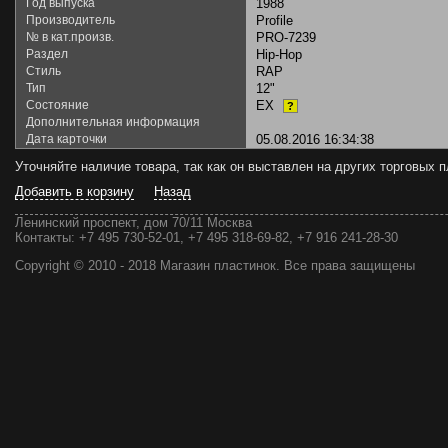
Год выпуска
1988
Производитель
Profile
№ в кат.произв.
PRO-7239
Раздел
Hip-Hop
Стиль
RAP
Тип
12"
Состояние
EX
?
Дополнительная информация
Дата карточки
05.08.2016 16:34:38
Уточняйте наличие товара, так как он выставлен на других торговых
Добавить в корзину
Назад
Ленинский проспект, дом 70/11 Москва
Контакты:
+7 495 730-52-01, +7 495 318-69-82, +7 916 241-28-30
Copyright © 2010 - 2018 Магазин пластинок. Все права защищены