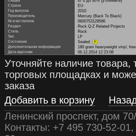
Скидка
от 0 до 50% (уточняйте)
Страна
EU
Год выпуска
2010
Производитель
Mercury (Back To Black)
№ в кат.произв.
0600753129586
Раздел
Rock Q-Z Related Projects
Стиль
Rock
Тип
LP
Состояние
Sealed
?
Дополнительная информация
180 gram heavyweight vinyl, free
Дата карточки
06.12.2014 12:23:08
Уточняйте наличие товара, 
торговых площадках и може
заказа
Добавить в корзину
Наза
Ленинский проспект, дом 70
Контакты:
+7 495 730-52-01,