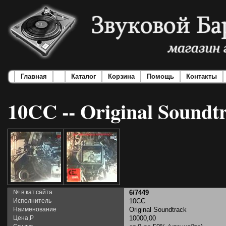
Главная
Каталог
Корзина
Помощь
Контакты
10CC -- Original Soundt
№ в кат.сайта
6/7449
Исполнитель
10CC
Наименование
Original Soundtrack
Цена,Р
10000,00