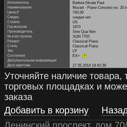
Исполнитель
Badura-Skoda Paul
Наименование
Mozart - Piano Concerto no. 20 i
Цена,Р
750,00
Скидка
скидки нет
Страна
US
Год выпуска
1973
Производитель
Sine Qua Non
№ в кат.произв.
SQN 7703
Раздел
Classical Piano
Стиль
Classical Piano
Тип
LP
Состояние
EX+
?
Дополнительная информация
Дата карточки
27.05.2014 19:42:39
Уточняйте наличие товара, 
торговых площадках и може
заказа
Добавить в корзину
Наза
Ленинский проспект, дом 70