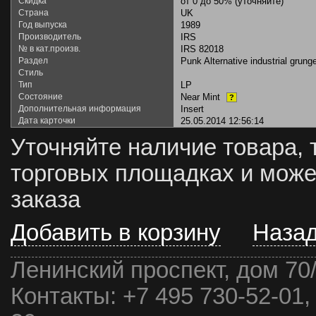
Скидка
от 0 до 50% (уточняйте)
Страна
UK
Год выпуска
1989
Производитель
IRS
№ в кат.произв.
IRS 82018
Раздел
Punk Alternative industrial grung
Стиль
Тип
LP
Состояние
Near Mint
?
Дополнительная информация
Insert
Дата карточки
25.05.2014 12:56:14
Уточняйте наличие товара, 
торговых площадках и може
заказа
Добавить в корзину
Наза
Ленинский проспект, дом 70
Контакты:
+7 495 730-52-01,