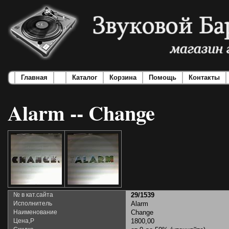
Главная
Каталог
Корзина
Помощь
Контакты
Alarm -- Change
№ в кат.сайта
29/1539
Исполнитель
Alarm
Наименование
Change
Цена,Р
1800,00