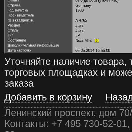
Скидка
от 0 до 50% (уточняйте)
Страна
Germany
Год выпуска
1980
Производитель
№ в кат.произв.
A 4762
Раздел
Jazz
Стиль
Jazz
Тип
LP
Состояние
Near Mint
?
Дополнительная информация
Дата карточки
05.05.2014 16:55:09
Уточняйте наличие товара, 
торговых площадках и може
заказа
Добавить в корзину
Наза
Ленинский проспект, дом 70
Контакты:
+7 495 730-52-01,