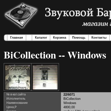
Главная
Каталог
Корзина
Помощь
Контакты
BiCollection -- Windows
№ в кат.сайта
22/6071
Исполнитель
BiCollection
Наименование
Windows
Цена,Р
4800,00