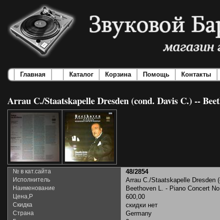
Главная
Каталог
Корзина
Помощь
Контакты
Arrau C./Staatskapelle Dresden (cond. Davis C.) -- Bee
№ в кат.сайта
48/2854
Исполнитель
Arrau C./Staatskapelle Dresden (
Наименование
Beethoven L. - Piano Concert No.
Цена,Р
600,00
Скидка
скидки нет
Страна
Germany