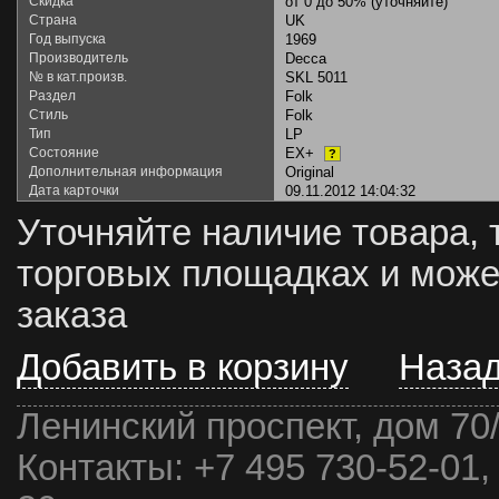
Скидка
от 0 до 50% (уточняйте)
Страна
UK
Год выпуска
1969
Производитель
Decca
№ в кат.произв.
SKL 5011
Раздел
Folk
Стиль
Folk
Тип
LP
Состояние
EX+
?
Дополнительная информация
Original
Дата карточки
09.11.2012 14:04:32
Уточняйте наличие товара, 
торговых площадках и може
заказа
Добавить в корзину
Наза
Ленинский проспект, дом 70
Контакты:
+7 495 730-52-01,