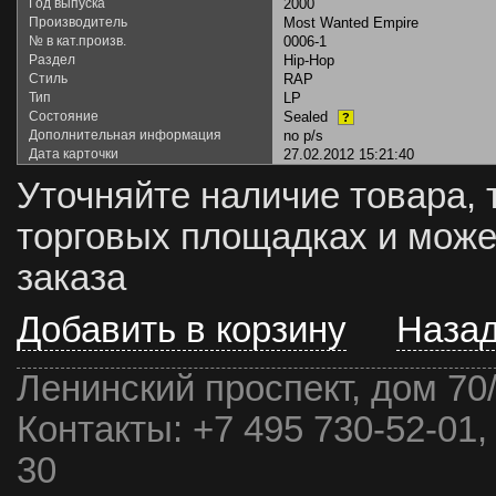
Год выпуска
2000
Производитель
Most Wanted Empire
№ в кат.произв.
0006-1
Раздел
Hip-Hop
Стиль
RAP
Тип
LP
Состояние
Sealed
?
Дополнительная информация
no p/s
Дата карточки
27.02.2012 15:21:40
Уточняйте наличие товара, 
торговых площадках и може
заказа
Добавить в корзину
Наза
Ленинский проспект, дом 70
Контакты:
+7 495 730-52-01,
30