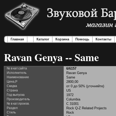
Главная
Каталог
Корзина
Помощь
Контакты
Ravan Genya -- Same
№ в кат.сайта
6/6157
Исполнитель
Ravan Genya
Наименование
Same
Цена,Р
2800,00
Скидка
от 0 до 50% (уточняйте)
Страна
US
Год выпуска
1972
Производитель
Columbia
№ в кат.произв.
C 31001
Раздел
Rock Q-Z Related Projects
Стиль
Rock