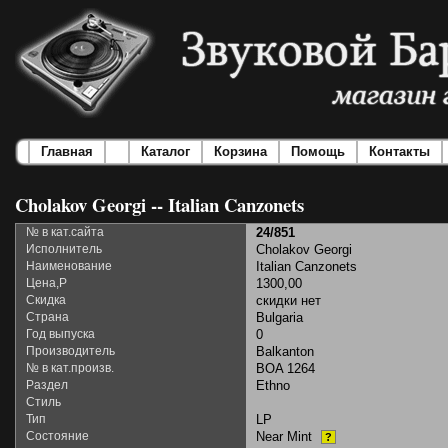
Главная
Каталог
Корзина
Помощь
Контакты
Cholakov Georgi -- Italian Canzonets
№ в кат.сайта
24/851
Исполнитель
Cholakov Georgi
Наименование
Italian Canzonets
Цена,Р
1300,00
Скидка
скидки нет
Страна
Bulgaria
Год выпуска
0
Производитель
Balkanton
№ в кат.произв.
BOA 1264
Раздел
Ethno
Стиль
Тип
LP
Состояние
Near Mint
?