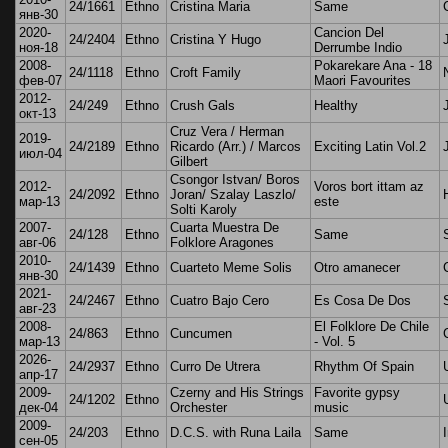
24/1661
Ethno
Cristina Maria
Same
янв-30
2020-
Cancion Del
24/2404
Ethno
Cristina Y Hugo
ноя-18
Derrumbe Indio
2008-
Pokarekare Ana - 18
24/1118
Ethno
Croft Family
фев-07
Maori Favourites
2012-
24/249
Ethno
Crush Gals
Healthy
окт-13
Cruz Vera / Herman
2019-
24/2189
Ethno
Ricardo (Arr.) / Marcos
Exciting Latin Vol.2
июл-04
Gilbert
Csongor Istvan/ Boros
2012-
Voros bort ittam az
24/2092
Ethno
Joran/ Szalay Laszlo/
мар-13
este
Solti Karoly
2007-
Cuarta Muestra De
24/128
Ethno
Same
авг-06
Folklore Aragones
2010-
24/1439
Ethno
Cuarteto Meme Solis
Otro amanecer
янв-30
2021-
24/2467
Ethno
Cuatro Bajo Cero
Es Cosa De Dos
авг-23
2008-
El Folklore De Chile
24/863
Ethno
Cuncumen
мар-13
- Vol. 5
2026-
24/2937
Ethno
Curro De Utrera
Rhythm Of Spain
апр-17
2009-
Czerny and His Strings
Favorite gypsy
24/1202
Ethno
дек-04
Orchester
music
2009-
24/203
Ethno
D.C.S. with Runa Laila
Same
сен-05