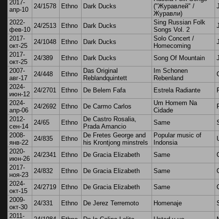
2017-
24/1578
Ethno
Dark Ducks
("Журавлей" /
апр-10
Журавли)
2022-
Sing Russian Folk
24/2513
Ethno
Dark Ducks
фев-10
Songs Vol. 2
2017-
Solo Concert /
24/1048
Ethno
Dark Ducks
окт-25
Homecoming
2017-
24/389
Ethno
Dark Ducks
Song Of Mountain
окт-25
2007-
Das Original
Im Schonen
24/448
Ethno
авг-17
Reblandquintett
Rebenland
2024-
24/2701
Ethno
De Belem Fafa
Estrela Radiante
июн-12
2024-
Um Homem Na
24/2692
Ethno
De Carmo Carlos
апр-06
Cidade
2012-
De Castro Rosalia,
24/65
Ethno
Same
сен-14
Prada Amancio
2008-
De Fretes George and
Popular music of
24/835
Ethno
янв-22
his Krontjong minstrels
Indonsia
2020-
24/2341
Ethno
De Gracia Elizabeth
Same
июн-26
2017-
24/832
Ethno
De Gracia Elizabeth
Same
ноя-23
2024-
24/2719
Ethno
De Gracia Elizabeth
Same
окт-15
2009-
24/331
Ethno
De Jerez Terremoto
Homenaje
окт-30
2011-