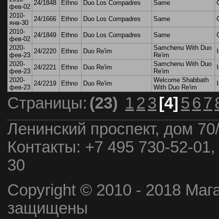
24/1848
Ethno
Duo Los Compadres
Same
фев-02
2010-
24/1666
Ethno
Duo Los Compadres
Same
янв-30
2010-
24/1849
Ethno
Duo Los Compadres
Same
фев-02
2020-
Samchenu With Duo
24/2220
Ethno
Duo Re'im
фев-23
Re'im
2020-
Samchenu With Duo
24/2221
Ethno
Duo Re'im
фев-23
Re'im
2020-
Welcome Shabbath
24/2219
Ethno
Duo Re'im
фев-23
With Duo Re'im
Страницы:
(23)
1
2
3
[4]
5
6
7
Ленинский проспект, дом 70
Контакты:
+7 495 730-52-01,
30
Copyright © 2010 - 2018 Маг
защищены