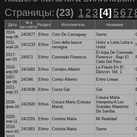
Страницы:
(23)
1
2
3
[4]
5
6
7
№ в
Дата
Раздел
Исполнитель
Название
кат.сайта
2024-
24/2677
Ethno
Coro De Camaguey
Same
мар-06
2011-
Coro della bassa
Unita' e Lotta Lotta e
24/1233
Ethno
I
май-26
romagna
Unita'
El Arpa De Coronado
2017-
24/671
Ethno
Coronado Florencio
Florencio - Bajo El
авг-01
Cielo Del Peru
2010-
La Flauta En El
24/1681
Ethno
Corrales Alberto
апр-09
Danzon. Vol. 1
2007-
24/346
Ethno
Cortez Alberto
Entre Lineas
авг-06
2021-
24/2438
Ethno
Costa Gal
Gal
мар-21
Creusa Maria
2026-
Creuza Maria (Creusa
Interpreta A Los
24/2920
Ethno
фев-10
Maria)
Grandes Maestros
De Samba
2020-
24/2201
Ethno
Cristina Maria
Mi Realidad
янв-11
2010-
24/1901
Ethno
Cristina Maria
Same
июл-01
2010-