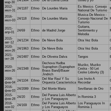
24/1984
Ethno
De la Colina Lolita
Usted y yo
мар-30
2012-
Es Mexico. Consejo
24/1187
Ethno
De Lourdes Maria
июл-31
National De Turismo
Musica De Mexico -
2016-
24/118
Ethno
De Lourdes Maria
Consejo Nacional De
июл-03
Turismo
Guitarra,
2021-
24/69
Ethno
de Madrid Jorge
Sentimiento y
апр-01
Melodia
2015-
24/1234
Ethno
De Nieve Bola
Otra Vez Bola
авг-12
2020-
24/1963
Ethno
De Nieve Bola
Otra Vez Bola
июн-26
2021-
24/2487
Ethno
De Oliveira Dalva
Tangos
окт-28
Dechova Hudba
Muziko, Muziko
2020-
Supraphon (Supraphon
24/2348
Ethno
Ceska - 50 Let
июн-26
Brass Band)/Bauer
Ceske Lidovky (3)
Jindrich
2008-
Del Mar Raul Y Su
Los Invito A
24/1104
Ethno
фев-04
Orquesta Caracteristica
Recordar
2016-
24/2089
Ethno
Del Monte Maria
Sevillanas de Oro
фев-03
2015-
Del Parana Luis Alberto
24/20
Ethno
In Rominia 3
фев-28
y Los Paraguayos
2016-
Del Parana Luis Alberto
Los Paraguayos In
24/169
Ethno
ноя-02
y Los Paraguayos
Rominia 1