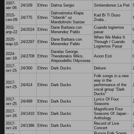
2007-
24/109
Ethno
Dalma Sergio
Sintiendonos La Piel
авг-06
Dalmatinska Klapa
2015-
Kad Bi Ti Duso
24/775
Ethno
"Sibenik" uz
сен-09
Znala...
Mandolinski Sastav
2011-
Dane Barbara con
Cuando logremos
24/2024
Ethno
апр-22
Menendez Pablo
pasar
When We Make It
2020-
Dane Barbara con
24/2297
Ethno
Through / Cuando
мар-10
Menendez Pablo
Logremos Pasar
Daralas George,
2024-
24/2708
Ethno
Theodorakis Mikis,
Axion Esti
авг-18
Alepoudellis Odysseas
2017-
24/300
Ethno
Dark Ducks
Deluxe
окт-25
Folk songs in a new
way in the
2017-
24/414
Ethno
Dark Ducks
performance of the
окт-25
vocal group "Dark
Ducks"
2017-
Lyrics Of Four
24/499
Ethno
Dark Ducks
окт-25
Seasons
Magnificent Four
2017-
24/1410
Ethno
Dark Ducks
Seasons Of Japan -
окт-26
Anthology
2017-
Record of Live
24/1386
Ethno
Dark Ducks
окт-24
Concert
Russia Folk Songs