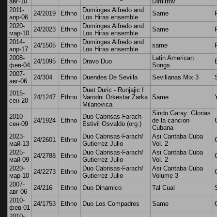
авг-10
Dimitrov
2011-
Dominges Alfredo and
24/2019
Ethno
Same
апр-06
Los Hiras ensemble
2020-
Dominges Alfredo and
24/2023
Ethno
Same
мар-10
Los Hiras ensemble
2014-
Dominges Alfredo and
24/1505
Ethno
same
апр-17
Los Hiras ensemble
2008-
Latin American
24/1095
Ethno
Dravo Duo
фев-04
Songs
2007-
24/304
Ethno
Duendes De Sevilla
Sevillanas Mix 3
авг-06
Duet Duric - Runjajic I
2015-
24/1247
Ethno
Narodni Orkestar Zarka
Same
сен-20
Milanovica
Sindo Garay: Glorias
2010-
Duo Cabrisas-Farach
24/1924
Ethno
de la cancion
сен-09
Estivil Osvaldo (org.)
Cubana
2023-
Duo Cabrisas-Farach/
Asi Cantaba Cuba
24/2601
Ethno
май-13
Gutierrez Julio
Vol. 2
2025-
Duo Cabrisas-Farach/
Asi Cantaba Cuba
24/2788
Ethno
май-09
Gutierrez Julio
Vol. 2
2020-
Duo Cabrisas-Farach/
Asi Cantaba Cuba
24/2273
Ethno
мар-10
Gutierrez Julio
Volume 3
2007-
24/216
Ethno
Duo Dinamico
Tal Cual
авг-06
2010-
24/1753
Ethno
Duo Los Compadres
Same
фев-01
2010-