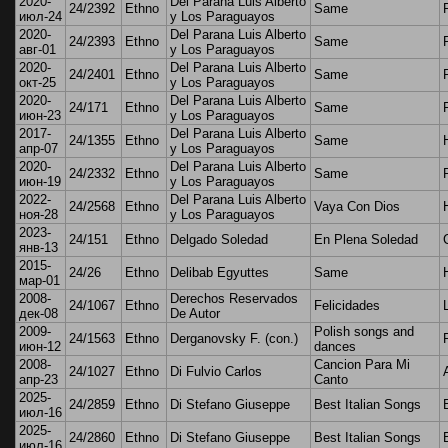
2020-
Del Parana Luis Alberto
24/2392
Ethno
Same
июл-24
y Los Paraguayos
2020-
Del Parana Luis Alberto
24/2393
Ethno
Same
авг-01
y Los Paraguayos
2020-
Del Parana Luis Alberto
24/2401
Ethno
Same
окт-25
y Los Paraguayos
2020-
Del Parana Luis Alberto
24/171
Ethno
Same
июн-23
y Los Paraguayos
2017-
Del Parana Luis Alberto
24/1355
Ethno
Same
апр-07
y Los Paraguayos
2020-
Del Parana Luis Alberto
24/2332
Ethno
Same
июн-19
y Los Paraguayos
2022-
Del Parana Luis Alberto
24/2568
Ethno
Vaya Con Dios
ноя-28
y Los Paraguayos
2023-
24/151
Ethno
Delgado Soledad
En Plena Soledad
янв-13
2015-
24/26
Ethno
Delibab Egyuttes
Same
мар-01
2008-
Derechos Reservados
24/1067
Ethno
Felicidades
дек-08
De Autor
2009-
Polish songs and
24/1563
Ethno
Derganovsky F. (con.)
июн-12
dances
2008-
Cancion Para Mi
24/1027
Ethno
Di Fulvio Carlos
апр-23
Canto
2025-
24/2859
Ethno
Di Stefano Giuseppe
Best Italian Songs
июл-16
2025-
24/2860
Ethno
Di Stefano Giuseppe
Best Italian Songs
июл-16