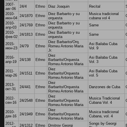
2007-
24/4
Ethno
Diaz Joaquin
Recital
авг-06
2010-
Diez Barbarito y su
Musica tradicional
24/1870
Ethno
июн-04
orquesta
cubana vol 4
2010-
Diez Barbarito y su
24/1769
Ethno
Same
апр-03
orquesta
2010-
Diez Barbarito y su
24/1813
Ethno
Same
фев-02
orquesta
Diez Barbarito/Orq.
2015-
Asi Bailaba Cuba
24/79
Ethno
Romeu Antonio Maria
июн-23
Vol. 9
Jr.
Diez
2016-
Asi Bailaba Cuba
24/138
Ethno
Barbarito/Orquesta
апр-19
Vol. 3
Romeu Antonio Maria
Diez
2011-
Asi Bailaba Cuba
24/1511
Ethno
Barbarito/Orquesta
мар-26
vol. 5
Romeu Antonio Maria
Diez
2013-
24/441
Ethno
Barbarito/Orquesta
Danzones de Cuba
окт-31
Romeu Antonio Maria
Diez
2022-
Musica Tradicional
24/2548
Ethno
Barbarito/Orquesta
сен-16
Cubana Vol. 4
Romeu Antonio Maria
Diez
2010-
Musica tradicional
24/1949
Ethno
Barbarito/Orquesta
дек-16
Cubana, vol. 4
Romeu Antonio Maria
2012-
Songs by Georgi
24/1312
Ethno
Dmitrov Georgi